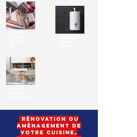
Recherche et
réparation de
Dépannage et
fuites d'eau et de
installation
gaz
chauffe-eau
éléctrique
Installation,
dépannage
chaudière à gaz
Rénovation ou
aménagement de
votre cuisine,