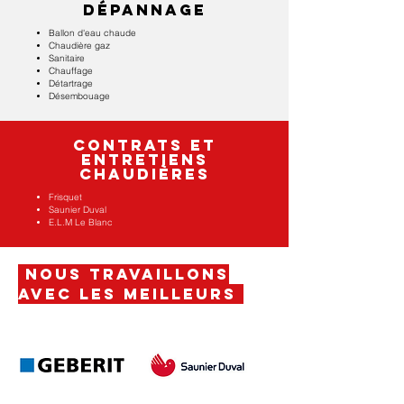
Dépannage
Ballon d'eau chaude
Chaudière gaz
Sanitaire
Chauffage
Détartrage
Désembouage
contrats et
entretiens
chaudières
Frisquet
Saunier Duval
E.L.M Le Blanc
Nous travaillons
avec les meilleurS