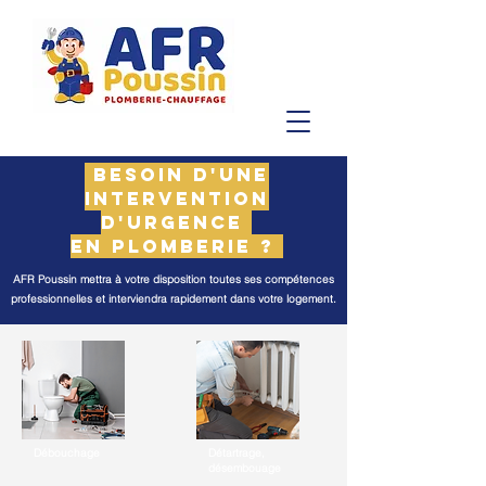
Besoin d'une
intervention
d'urgence
en plomberie ?
AFR Poussin mettra à votre disposition toutes ses compétences
professionnelles et interviendra rapidement dans votre logement.
Débouchage
Détartrage,
désembouage