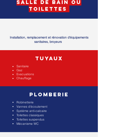
salle de bain ou
toilettes
Installation, remplacement et rénovation d'équipements
sanitaires, broyeurs
TUYAUX
Sanitaire
Gaz
Evacuations
Chauffage
Plomberie
Robinetterie
Vannes d'écoulement
Système anti-calcaire
Toilettes classiques
Toilettes suspendus
Mécanisme WC